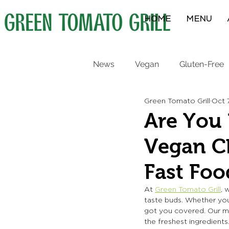
HOME
MENU
News
Vegan
Gluten-Free
Green Tomato Grill
Oct 
Protein Bowls
Breakfast
Are You 
Vegan Ch
Fast Foo
At 
Green Tomato Grill
, 
taste buds. Whether you'
got you covered. Our mi
the freshest ingredients