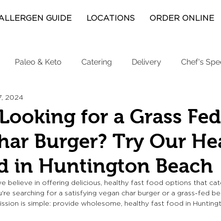
ALLERGEN GUIDE
LOCATIONS
ORDER ONLINE
Paleo & Keto
Catering
Delivery
Chef's Spe
7, 2024
Looking for a Grass Fed
ar Burger? Try Our He
d in Huntington Beach
we believe in offering delicious, healthy fast food options that ca
re searching for a satisfying vegan char burger or a grass-fed be
ssion is simple: provide wholesome, healthy fast food in Hunting
.