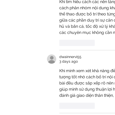
Khi tìm hiểu cách các nền tản
cách phân nhóm nội dung khá
thể thao được bố trí theo từn
giữa các phần duy trì sự cân 
hũ và bắn cá, tốc độ xử lý khá
các chuyên mục không cần nhi
Like
Reply
dwainnervi55
3 days ago
Khi mình xem xét khả năng điề
tượng tốt nhờ cách bố trí nội
bài đều được sắp xếp rõ nên 
giúp mình sử dụng thuận lợi h
đánh giá giao diện thân thiệ
Like
Reply