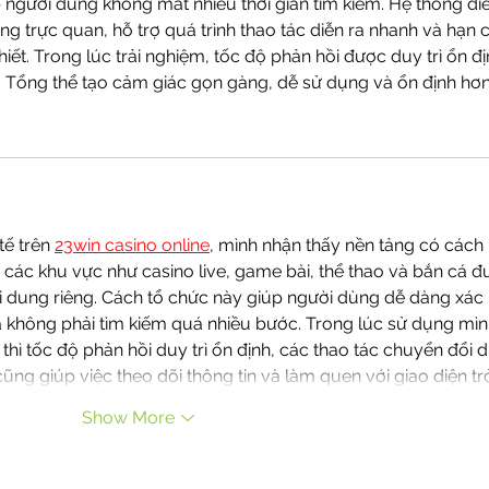
 người dùng không mất nhiều thời gian tìm kiếm. Hệ thống đi
g trực quan, hỗ trợ quá trình thao tác diễn ra nhanh và hạn 
ết. Trong lúc trải nghiệm, tốc độ phản hồi được duy trì ổn đị
nh. Tổng thể tạo cảm giác gọn gàng, dễ sử dụng và ổn định hơ
tế trên 
23win casino online
, mình nhận thấy nền tảng có cách
ới các khu vực như casino live, game bài, thể thao và bắn cá đ
 dung riêng. Cách tổ chức này giúp người dùng dễ dàng xác 
 không phải tìm kiếm quá nhiều bước. Trong lúc sử dụng mìn
 thì tốc độ phản hồi duy trì ổn định, các thao tác chuyển đổi d
ũng giúp việc theo dõi thông tin và làm quen với giao diện tr
Show More