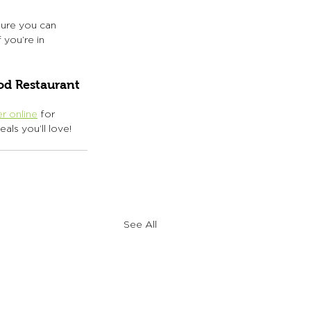
sure you can 
 you’re in 
od Restaurant 
r online
 for 
als you’ll love!
See All