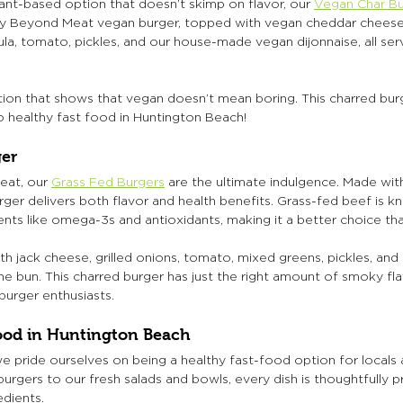
plant-based option that doesn’t skimp on flavor, our 
Vegan Char Bu
ry Beyond Meat vegan burger, topped with vegan cheddar cheese, 
ula, tomato, pickles, and our house-made vegan dijonnaise, all se
ion that shows that vegan doesn’t mean boring. This charred burge
healthy fast food in Huntington Beach!
ger
at, our 
Grass Fed Burgers
 are the ultimate indulgence. Made wit
urger delivers both flavor and health benefits. Grass-fed beef is k
ients like omega-3s and antioxidants, making it a better choice tha
h jack cheese, grilled onions, tomato, mixed greens, pickles, and sri
he bun. This charred burger has just the right amount of smoky flav
 burger enthusiasts.
ood in Huntington Beach
e pride ourselves on being a healthy fast-food option for locals an
burgers to our fresh salads and bowls, every dish is thoughtfully 
dients. 