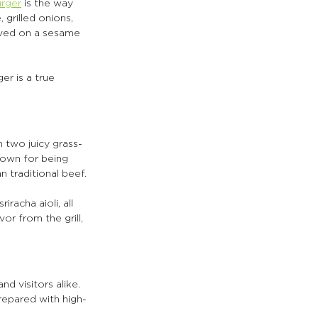
rger
 is the way 
grilled onions, 
rved on a sesame 
r is a true 
h two juicy grass-
nown for being 
n traditional beef. 
racha aioli, all 
or from the grill, 
d visitors alike. 
prepared with high-