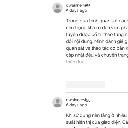
dwainnervi55
5 days ago
Trong quá trình quan sát các
chú trọng khá rõ đến việc ph
tuyến được bố trí theo từng 
đổi nội dung. Mình đánh giá 
quan sát và thao tác cơ bản kh
cập nhật đều và chuyển trang 
thêm lựa…
Like
Reply
dwainnervi55
6 days ago
Khi sử dụng nền tảng ở nhiều 
suất hiển thị của giao diện. 