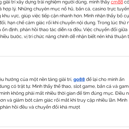
g giải trí xây dựng trải nghiệm người dùng, mình thấy 
cm88
 có
 hợp lý. Những chuyên mục nổ hũ, bắn cá, casino trực tuyến
g khu vực, giúp việc tiếp cận nhanh hơn. Mình nhận thấy bố cụ
đối, hạn chế cảm giác rối khi chuyển nội dung. Trong lúc thử 
 ổn định, phản hồi thao tác diễn ra đều. Việc chuyển đổi giữa 
ều bước, vị trí chức năng chính dễ nhận biết nên khá thuận t
u hướng của một nền tảng giải trí, 
go88
 để lại cho mình ấn 
 dung có trật tự. Mình thấy thể thao, slot game, bắn cá và gam
mình không phải mất nhiều thời gian để tìm đúng mục. Điều n
ơn và giảm bớt cảm giác rối mắt khi truy cập nhiều lần. Mình 
n, phản hồi đều và chuyển đổi khá mượt