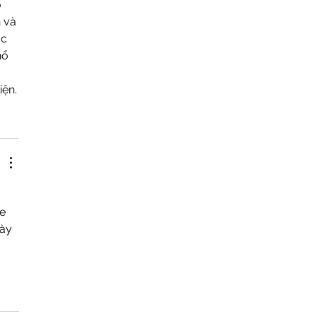
 
 và 
c 
nổ 
iện.
e 
ày 