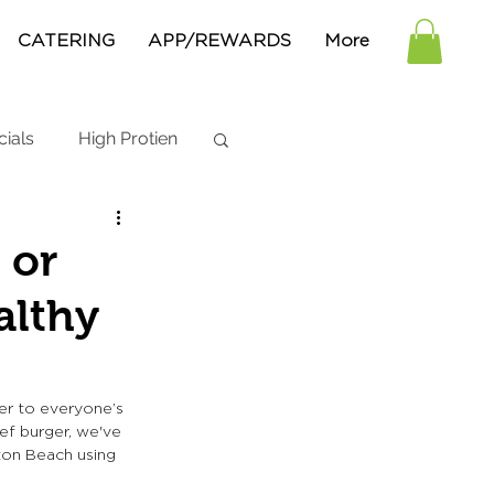
CATERING
APP/REWARDS
More
cials
High Protien
 or
althy
ter to everyone’s 
ef burger, we've 
ton Beach using 