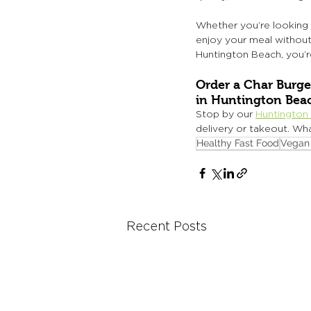
Whether you’re looking f
enjoy your meal without w
Huntington Beach, you’r
Order a Char Burge
in Huntington Bea
Stop by our 
Huntington
delivery or takeout. Wha
Healthy Fast Food
Vegan
Recent Posts