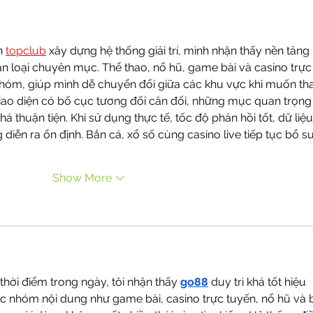
h 
topclub
xây dựng hệ thống giải trí, mình nhận thấy nền tảng 
ân loại chuyên mục. Thể thao, nổ hũ, game bài và casino trực
nhóm, giúp mình dễ chuyển đổi giữa các khu vực khi muốn th
giao diện có bố cục tương đối cân đối, những mục quan trọng
á thuận tiện. Khi sử dụng thực tế, tốc độ phản hồi tốt, dữ liệu
diễn ra ổn định. Bắn cá, xổ số cùng casino live tiếp tục bổ s
Show More
thời điểm trong ngày, tôi nhận thấy 
go88
 duy trì khá tốt hiệu 
Các nhóm nội dung như game bài, casino trực tuyến, nổ hũ và 