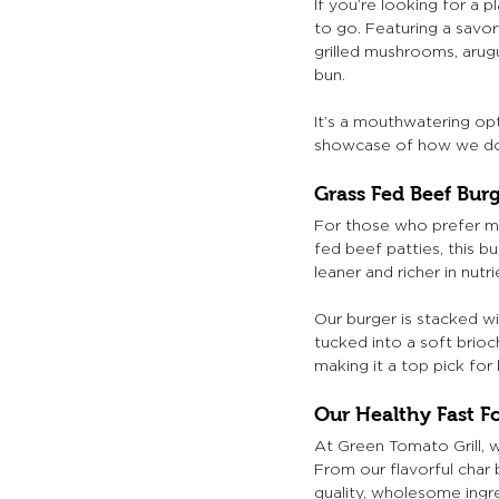
If you’re looking for a 
to go. Featuring a savo
grilled mushrooms, arug
bun. 
It’s a mouthwatering opt
showcase of how we do 
Grass Fed Beef Bur
For those who prefer me
fed beef patties, this b
leaner and richer in nutr
Our burger is stacked wit
tucked into a soft brioc
making it a top pick for
Our Healthy Fast F
At Green Tomato Grill, w
From our flavorful char 
quality, wholesome ingre