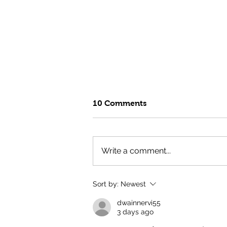
10 Comments
Write a comment...
Fuel Your Summer with the
Sort by:
Newest
GTG Test Kitchen's High
Protein Surf & Turf Bowl
dwainnervi55
3 days ago