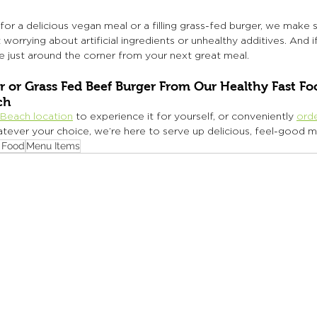
or a delicious vegan meal or a filling grass-fed burger, we make 
orrying about artificial ingredients or unhealthy additives. And if
e just around the corner from your next great meal.
r or Grass Fed Beef Burger From Our Healthy Fast Fo
ch
 Beach location
 to experience it for yourself, or conveniently 
orde
tever your choice, we’re here to serve up delicious, feel-good me
 Food
Menu Items