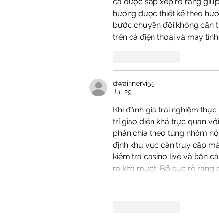
cá được sắp xếp rõ ràng giúp
hướng được thiết kế theo hướn
bước chuyển đổi không cần thi
trên cả điện thoại và máy tí
Like
Reply
dwainnervi55
Jul 29
Khi đánh giá trải nghiệm thực 
trí giao diện khá trực quan v
phân chia theo từng nhóm nội
định khu vực cần truy cập mà
kiểm tra casino live và bắn cá
ra khá mượt. Bố cục rõ ràng c
Like
Reply