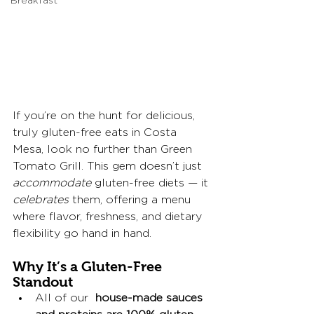
Breakfast
If you’re on the hunt for delicious, 
truly gluten-free eats in Costa 
Mesa, look no further than Green 
Tomato Grill. This gem doesn’t just 
accommodate
 gluten-free diets — it 
celebrates
 them, offering a menu 
where flavor, freshness, and dietary 
flexibility go hand in hand.
Why It’s a Gluten-Free 
Standout
All of our  
house-made sauces 