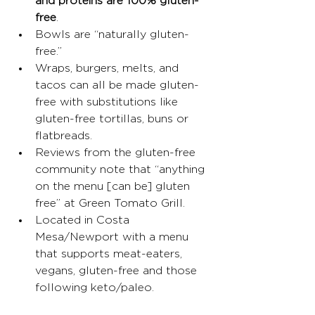
and proteins are 100% gluten-
free
. 
Bowls are “naturally gluten-
free.”
Wraps, burgers, melts, and 
tacos can all be made gluten-
free with substitutions like 
gluten-free tortillas, buns or 
flatbreads. 
Reviews from the gluten-free 
community note that “anything 
on the menu [can be] gluten 
free” at Green Tomato Grill. 
Located in Costa 
Mesa/Newport with a menu 
that supports meat-eaters, 
vegans, gluten-free and those 
following keto/paleo.