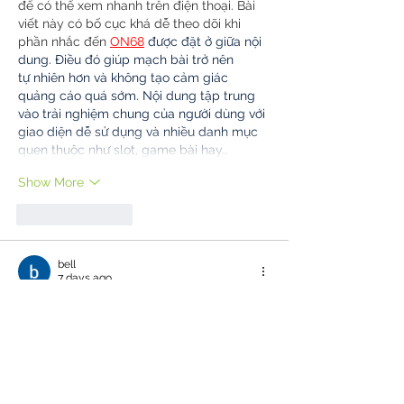
để có thể xem nhanh trên điện thoại. Bài 
viết này có bố cục khá dễ theo dõi khi 
phần nhắc đến
ON68
 được đặt ở giữa nội 
dung. Điều đó giúp mạch bài trở nên 
tự nhiên hơn và không tạo cảm giác 
quảng cáo quá sớm. Nội dung tập trung 
vào trải nghiệm chung của người dùng với 
giao diện dễ sử dụng và nhiều danh mục 
quen thuộc như slot, game bài hay…
Show More
Like
Reply
bell
7 days ago
Tôi biết đến website 
o8
 này khi được một 
đồng nghiệp chia sẻ và quyết định vào 
xem thử. Dù chỉ trải nghiệm trong thời 
gian ngắn, tôi nhận thấy bố cục được sắp 
xếp logic, giúp việc tìm kiếm thông tin trở 
nên dễ dàng hơn. Website phản hồi 