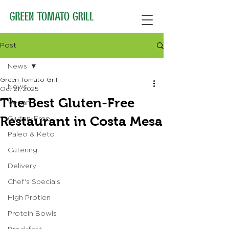
Post
News
Green Tomato Grill
News
Oct 21, 2025
The Best Gluten-Free
Vegan
Restaurant in Costa Mesa
Gluten-Free
Paleo & Keto
Catering
Delivery
Chef's Specials
High Protien
Protein Bowls